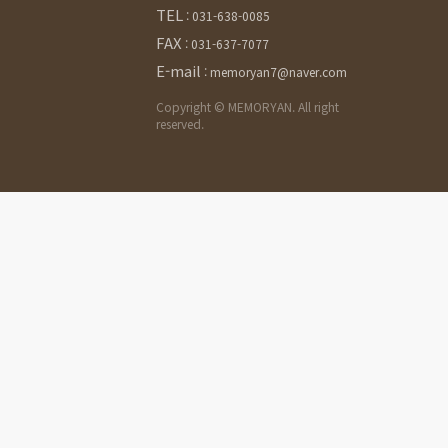
TEL
:
031-638-0085
FAX
:
031-637-7077
E-mail
:
memoryan7@naver.com
Copyright © MEMORYAN. All right
reserved.