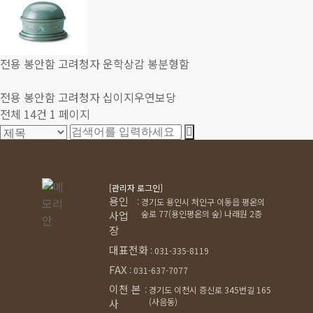
전용 봉안함
고려청자 운학상감 봉분형함
전용 봉안함
고려청자 십이지우연보당
전체 14건
1 페이지
[관리자 로그인]
용인
:
경기도 용인시 처인구 이동읍 평온의
숲로 77(용인평온의 숲) 나래원 2층
사업
장
대표전화
:
031-335-8119
FAX
:
031-637-7077
이천 본
:
경기도 이천시 증신로 345번길 165
(사음동)
사