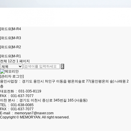
[위드유]M-R4
[위드유]M-R3
[위드유]M-R2
[위드유]M-R1
전체 12건
1 페이지
[관리자 로그인]
용인사업장
:
경기도 용인시 처인구 이동읍 평온의숲로 77(용인평온의 숲) 나래원 2
층
대표전화
:
031-335-8119
FAX
:
031-637-7077
이천 본사
:
경기도 이천시 증신로 345번길 165 (사음동)
TEL
:
031-638-0085
FAX
:
031-637-7077
E-mail
:
memoryan7@naver.com
Copyright © MEMORYAN. All right reserved.